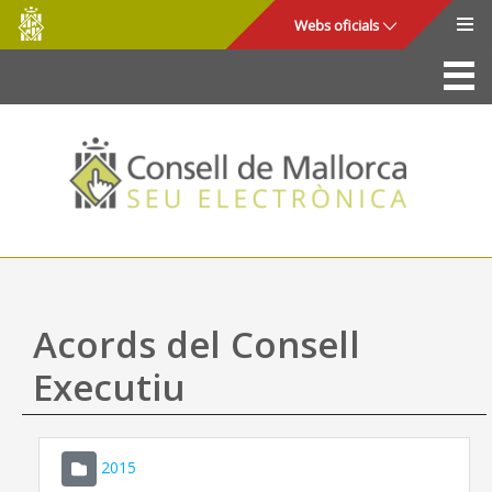
Consell
Salta al contingut principal
Webs oficials
de
Mallorca
La Seu
Consell de Mallorca
Accés i seguretat
Utilitats
Tràmits i serveis
Acords del Consell
Mapa web
Executiu
Ajuda
2015