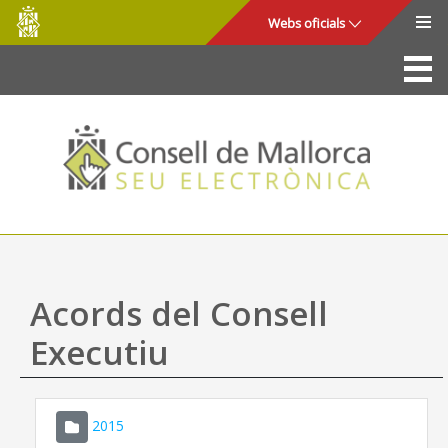
Consell
Salta al contingut principal
Webs oficials
de
Mallorca
La Seu
Consell de Mallorca
Accés i seguretat
Utilitats
Tràmits i serveis
Acords del Consell
Mapa web
Executiu
Ajuda
2015