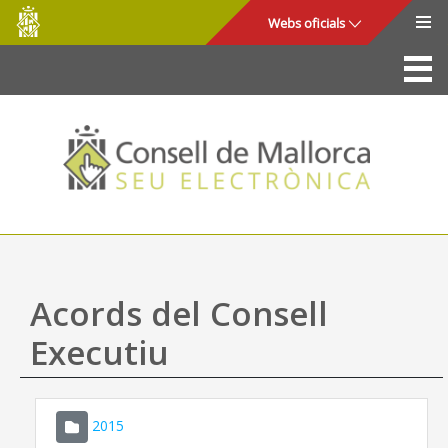
Consell
Salta al contingut principal
Webs oficials
de
Mallorca
La Seu
Consell de Mallorca
Accés i seguretat
Utilitats
Tràmits i serveis
Acords del Consell
Mapa web
Executiu
Ajuda
2015