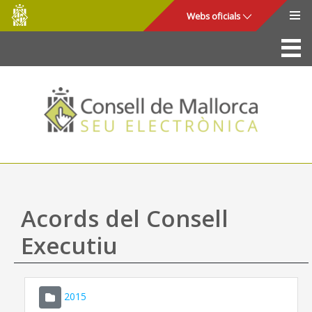
Consell
Salta al contingut principal
Webs oficials
de
Mallorca
La Seu
Consell de Mallorca
Accés i seguretat
Utilitats
Tràmits i serveis
Acords del Consell
Mapa web
Executiu
Ajuda
2015