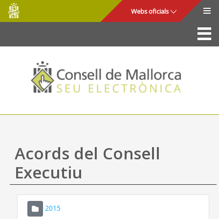
Consell
Salta al contingut principal
Webs oficials
de
Mallorca
La Seu
Consell de Mallorca
Accés i seguretat
Utilitats
Tràmits i serveis
Acords del Consell
Mapa web
Executiu
Ajuda
2015