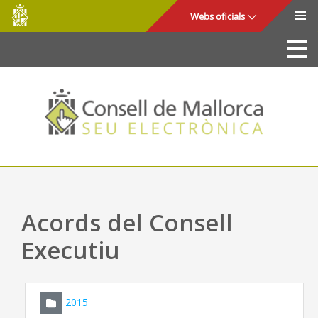
Consell
Salta al contingut principal
Webs oficials
de
Mallorca
La Seu
Consell de Mallorca
Accés i seguretat
Utilitats
Tràmits i serveis
Acords del Consell
Mapa web
Executiu
Ajuda
2015