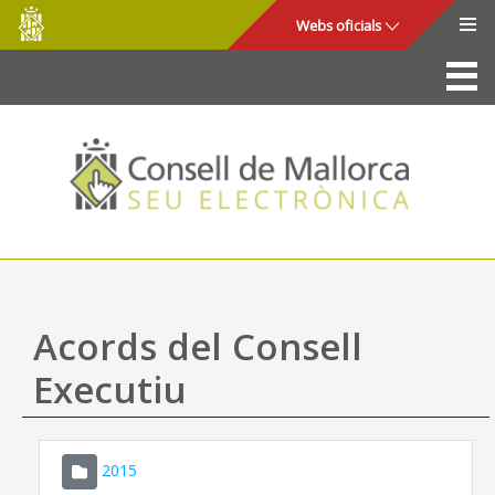
Consell
Salta al contingut principal
Webs oficials
de
Mallorca
La Seu
Consell de Mallorca
Accés i seguretat
Utilitats
Tràmits i serveis
Acords del Consell
Mapa web
Executiu
Ajuda
2015