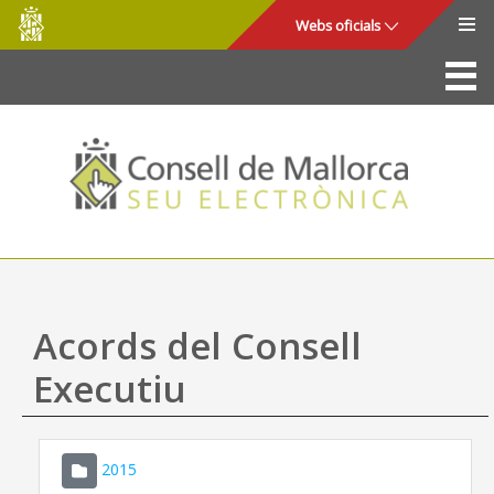
Consell
Salta al contingut principal
Webs oficials
de
Mallorca
La Seu
Consell de Mallorca
Accés i seguretat
Utilitats
Tràmits i serveis
Acords del Consell
Mapa web
Executiu
Ajuda
2015