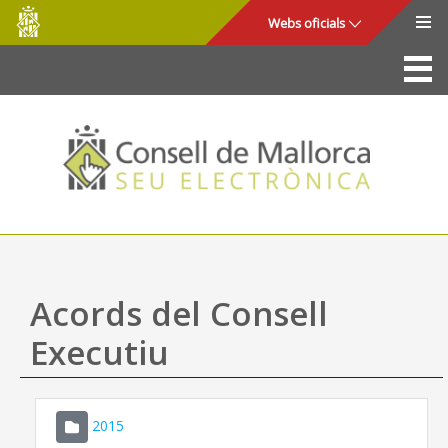
Consell
Salta al contingut principal
Webs oficials
de
Mallorca
La Seu
Consell de Mallorca
Accés i seguretat
Utilitats
Tràmits i serveis
Acords del Consell
Mapa web
Executiu
Ajuda
2015