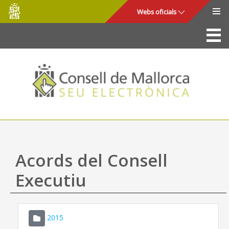
Consell
Salta al contingut principal
Webs oficials
de
Mallorca
La Seu
Consell de Mallorca
Accés i seguretat
Utilitats
Tràmits i serveis
Acords del Consell
Mapa web
Executiu
Ajuda
2015