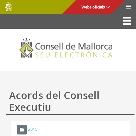
Consell
Salta al contingut principal
Webs oficials
de
Mallorca
La Seu
Consell de Mallorca
Accés i seguretat
Utilitats
Tràmits i serveis
Acords del Consell
Mapa web
Executiu
Ajuda
2015