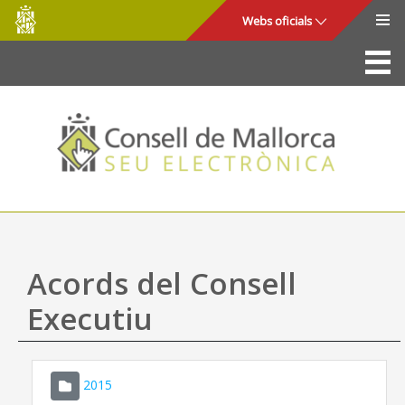
Consell
Salta al contingut principal
Webs oficials
de
Mallorca
La Seu
Consell de Mallorca
Accés i seguretat
Utilitats
Tràmits i serveis
Acords del Consell
Mapa web
Executiu
Ajuda
2015