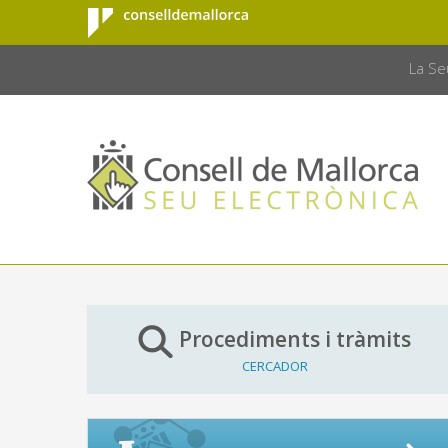
Consell de
Salta al contingut principal
CONSELL 
Mallorca
La Se
Procediments i tràmits
CERCADOR