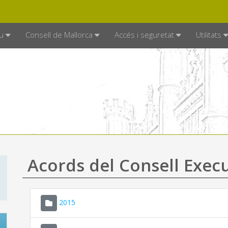
DE MALLORCA
MALLORCA.ES
TRAN
SEU ELECTRÒNICA
u
Consell de Mallorca
Accés i seguretat
Utilitats
Acords del Consell Exec
2015