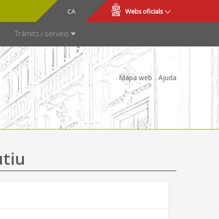
CA
ES
Webs oficials
SPARÈNCIA
Tràmits i serveis
Mapa web
Ajuda
utiu