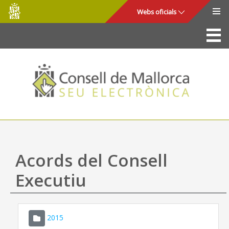
Consell
Salta al contingut principal
Webs oficials
de
Mallorca
La Seu
Consell de Mallorca
Accés i seguretat
Utilitats
Tràmits i serveis
Acords del Consell
Mapa web
Executiu
Ajuda
2015