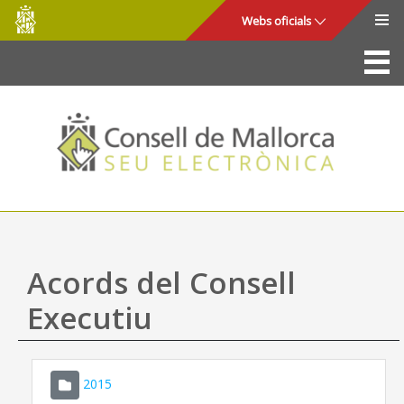
Consell
Salta al contingut principal
Webs oficials
de
Mallorca
La Seu
Consell de Mallorca
Accés i seguretat
Utilitats
Tràmits i serveis
Acords del Consell
Mapa web
Executiu
Ajuda
2015