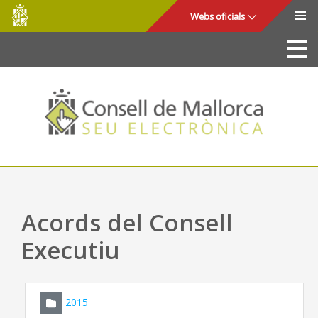
Consell
Salta al contingut principal
Webs oficials
de
Mallorca
La Seu
Consell de Mallorca
Accés i seguretat
Utilitats
Tràmits i serveis
Acords del Consell
Mapa web
Executiu
Ajuda
2015