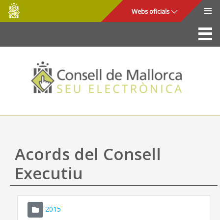
Consell
Salta al contingut principal
Webs oficials
de
Mallorca
La Seu
Consell de Mallorca
Accés i seguretat
Utilitats
Tràmits i serveis
Acords del Consell
Mapa web
Executiu
Ajuda
2015