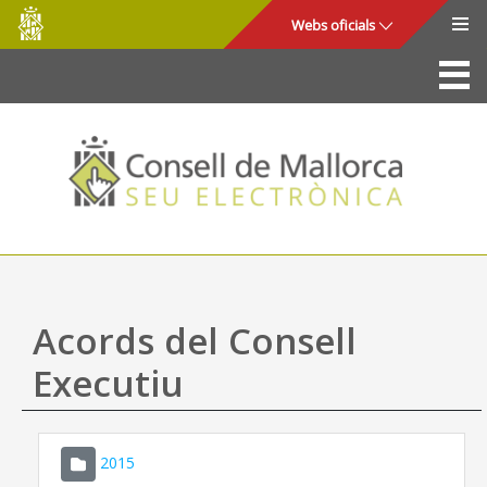
Consell
Salta al contingut principal
Webs oficials
de
Mallorca
La Seu
Consell de Mallorca
Accés i seguretat
Utilitats
Tràmits i serveis
Acords del Consell
Mapa web
Executiu
Ajuda
2015