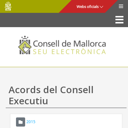
Consell
Salta al contingut principal
Webs oficials
de
Mallorca
La Seu
Consell de Mallorca
Accés i seguretat
Utilitats
Tràmits i serveis
Acords del Consell
Mapa web
Executiu
Ajuda
2015