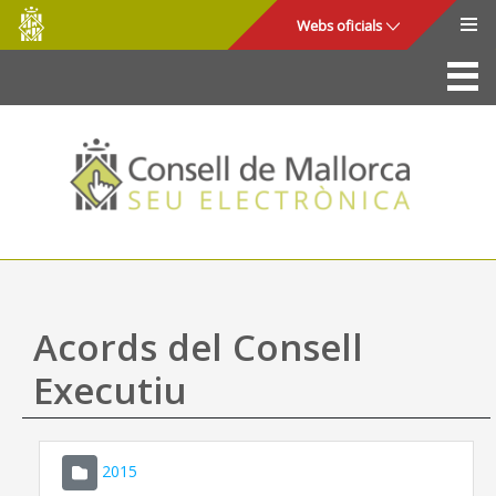
Consell
Salta al contingut principal
Webs oficials
de
Mallorca
La Seu
Consell de Mallorca
Accés i seguretat
Utilitats
Tràmits i serveis
Acords del Consell
Mapa web
Executiu
Ajuda
2015