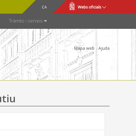
CA
ES
Webs oficials
SPARÈNCIA
Tràmits i serveis
Mapa web
Ajuda
utiu