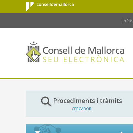
Consell de
Salta al contingut principal
CONSELL 
Mallorca
La Se
Procediments i tràmits
CERCADOR