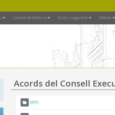
DE MALLORCA
MALLORCA.ES
TRAN
SEU ELECTRÒNICA
u
Consell de Mallorca
Accés i seguretat
Utilitats
Acords del Consell Exec
2015