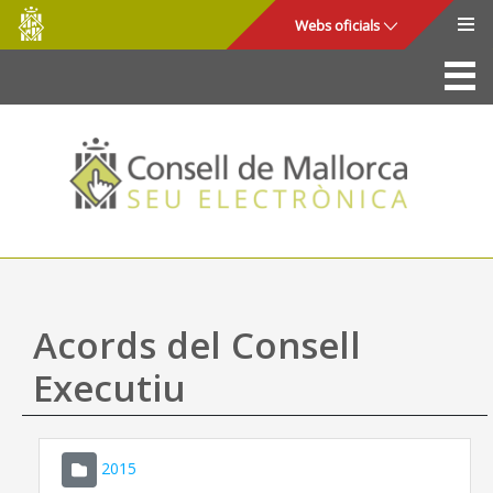
Consell
Salta al contingut principal
Webs oficials
de
Mallorca
La Seu
Consell de Mallorca
Accés i seguretat
Utilitats
Tràmits i serveis
Acords del Consell
Mapa web
Executiu
Ajuda
2015