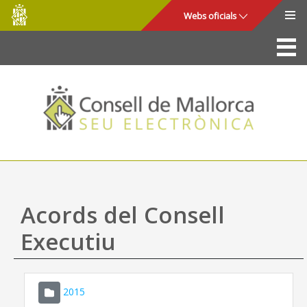
Consell
Salta al contingut principal
Webs oficials
de
Mallorca
La Seu
Consell de Mallorca
Accés i seguretat
Utilitats
Tràmits i serveis
Acords del Consell
Mapa web
Executiu
Ajuda
2015