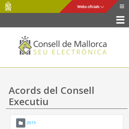
Consell
Salta al contingut principal
Webs oficials
de
Mallorca
La Seu
Consell de Mallorca
Accés i seguretat
Utilitats
Tràmits i serveis
Acords del Consell
Mapa web
Executiu
Ajuda
2015