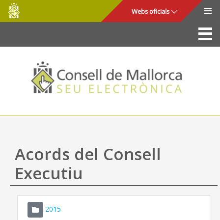
Consell
Salta al contingut principal
Webs oficials
de
Mallorca
La Seu
Consell de Mallorca
Accés i seguretat
Utilitats
Tràmits i serveis
Acords del Consell
Mapa web
Executiu
Ajuda
2015