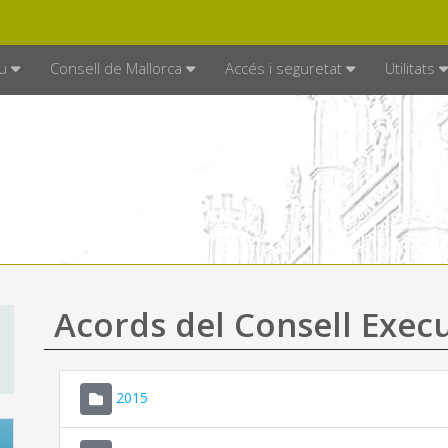
DE MALLORCA
MALLORCA.ES
TRAN
SEU ELECTRÒNICA
u
Consell de Mallorca
Accés i seguretat
Utilitats
Acords del Consell Exec
2015