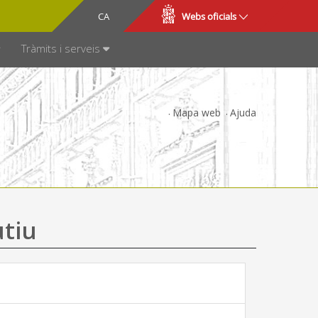
CA
ES
Webs oficials
SPARÈNCIA
Tràmits i serveis
Mapa web
Ajuda
utiu