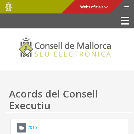
Consell
Salta al contingut principal
Webs oficials
de
Mallorca
La Seu
Consell de Mallorca
Accés i seguretat
Utilitats
Tràmits i serveis
Acords del Consell
Mapa web
Executiu
Ajuda
2015