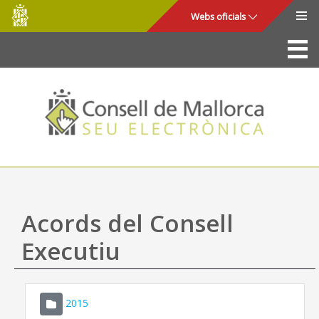
Consell
Salta al contingut principal
Webs oficials
de
Mallorca
La Seu
Consell de Mallorca
Accés i seguretat
Utilitats
Tràmits i serveis
Acords del Consell
Mapa web
Executiu
Ajuda
2015