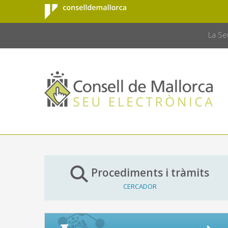
Consell de
Salta al contingut principal
CONSELL 
Mallorca
La Se
Procediments i tràmits
CERCADOR