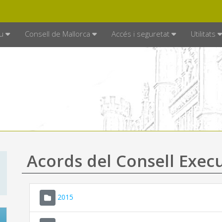
DE MALLORCA
MALLORCA.ES
TRAN
SEU ELECTRÒNICA
u
Consell de Mallorca
Accés i seguretat
Utilitats
Acords del Consell Exec
2015