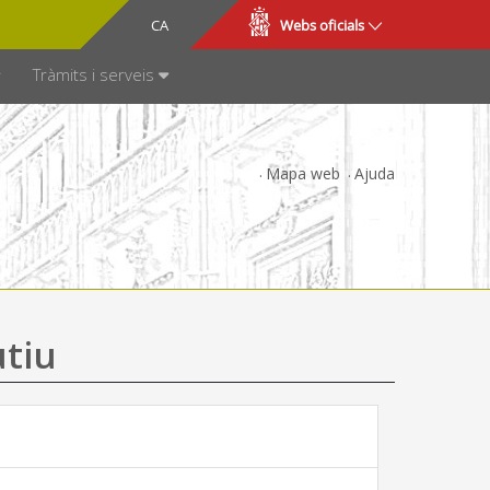
CA
ES
Webs oficials
SPARÈNCIA
Tràmits i serveis
Mapa web
Ajuda
utiu