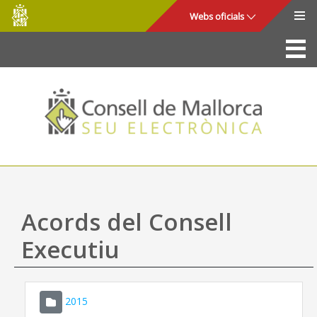
Consell
Salta al contingut principal
Webs oficials
de
Mallorca
La Seu
Consell de Mallorca
Accés i seguretat
Utilitats
Tràmits i serveis
Acords del Consell
Mapa web
Executiu
Ajuda
2015