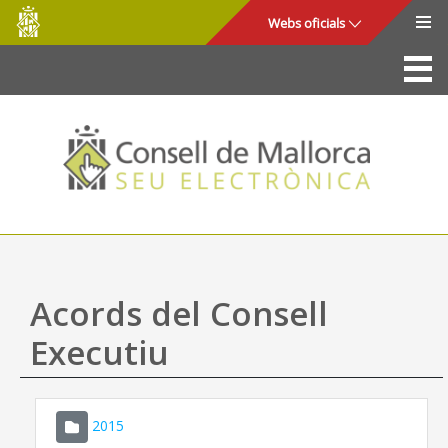
Consell
Salta al contingut principal
Webs oficials
de
Mallorca
La Seu
Consell de Mallorca
Accés i seguretat
Utilitats
Tràmits i serveis
Acords del Consell
Mapa web
Executiu
Ajuda
2015