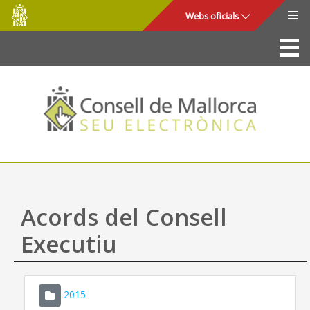
Consell
Salta al contingut principal
Webs oficials
de
Mallorca
La Seu
Consell de Mallorca
Accés i seguretat
Utilitats
Tràmits i serveis
Acords del Consell
Mapa web
Executiu
Ajuda
2015