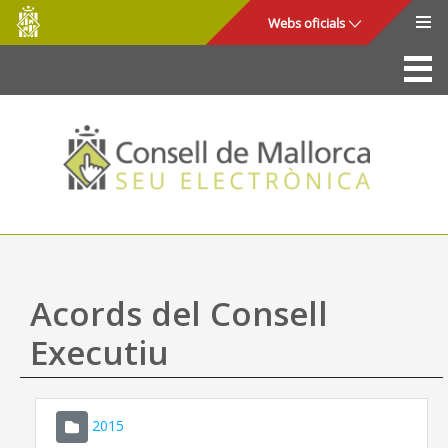
Consell
Salta al contingut principal
Webs oficials
de
Mallorca
La Seu
Consell de Mallorca
Accés i seguretat
Utilitats
Tràmits i serveis
Acords del Consell
Mapa web
Executiu
Ajuda
2015