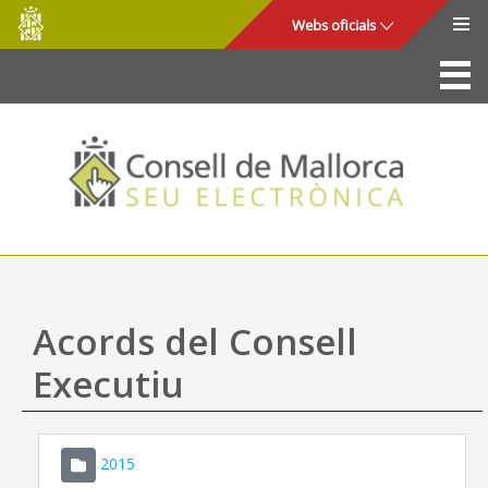
Consell
Salta al contingut principal
Webs oficials
de
Mallorca
La Seu
Consell de Mallorca
Accés i seguretat
Utilitats
Tràmits i serveis
Acords del Consell
Mapa web
Executiu
Ajuda
2015