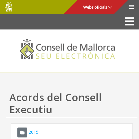
Consell
Salta al contingut principal
Webs oficials
de
Mallorca
La Seu
Consell de Mallorca
Accés i seguretat
Utilitats
Tràmits i serveis
Acords del Consell
Mapa web
Executiu
Ajuda
2015