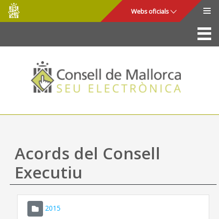
Consell
Salta al contingut principal
Webs oficials
de
Mallorca
La Seu
Consell de Mallorca
Accés i seguretat
Utilitats
Tràmits i serveis
Acords del Consell
Mapa web
Executiu
Ajuda
2015