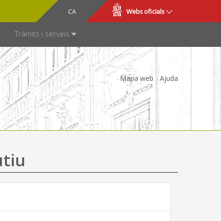
CA
ES
Webs oficials
SPARÈNCIA
Tràmits i serveis
Mapa web
Ajuda
utiu