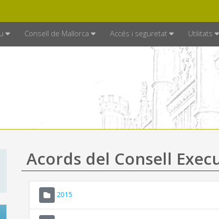
DE MALLORCA
MALLORCA.ES
TRAN
SEU ELECTRÒNICA
u
Consell de Mallorca
Accés i seguretat
Utilitats
Acords del Consell Exec
2015