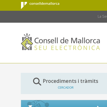
Consell de
Salta al contingut principal
CONSELL 
Mallorca
La Se
Procediments i tràmits
CERCADOR