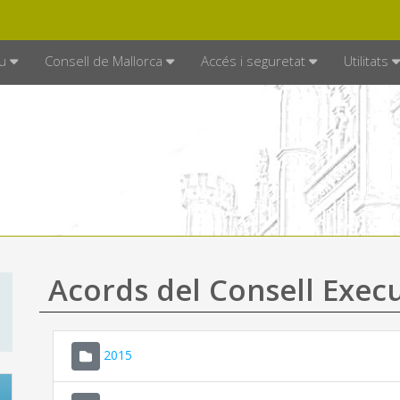
DE MALLORCA
MALLORCA.ES
TRAN
SEU ELECTRÒNICA
u
Consell de Mallorca
Accés i seguretat
Utilitats
Acords del Consell Exec
2015