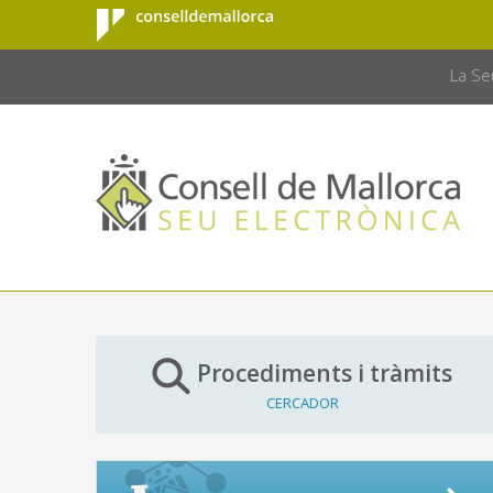
Consell de
Salta al contingut principal
CONSELL 
Mallorca
La Se
Procediments i tràmits
CERCADOR