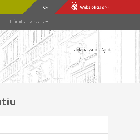
CA
ES
Webs oficials
SPARÈNCIA
Tràmits i serveis
Mapa web
Ajuda
utiu