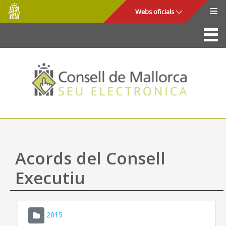
Consell
Salta al contingut principal
Webs oficials
de
Mallorca
La Seu
Consell de Mallorca
Accés i seguretat
Utilitats
Tràmits i serveis
Acords del Consell
Mapa web
Executiu
Ajuda
2015