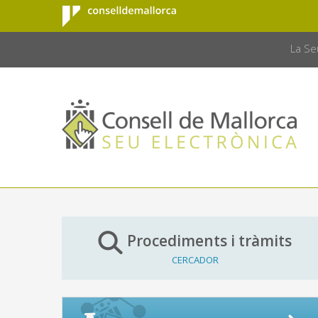
Consell de
Salta al contingut principal
CONSELL 
Mallorca
La Se
Procediments i tràmits
CERCADOR