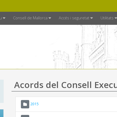
DE MALLORCA
MALLORCA.ES
TRAN
SEU ELECTRÒNICA
u
Consell de Mallorca
Accés i seguretat
Utilitats
Acords del Consell Exec
2015