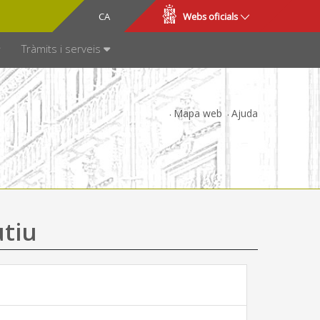
CA
ES
Webs oficials
SPARÈNCIA
Tràmits i serveis
Mapa web
Ajuda
utiu