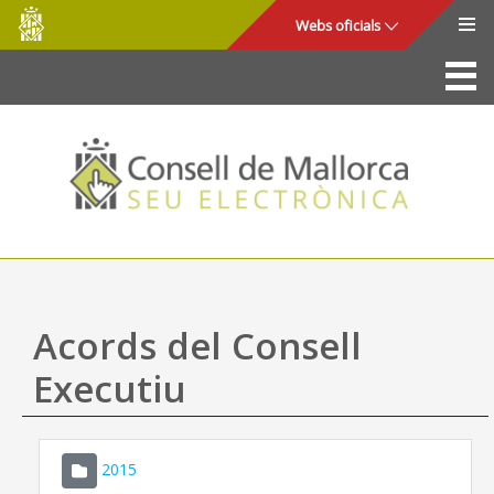
Consell
Salta al contingut principal
Webs oficials
de
Mallorca
La Seu
Consell de Mallorca
Accés i seguretat
Utilitats
Tràmits i serveis
Acords del Consell
Mapa web
Executiu
Ajuda
2015