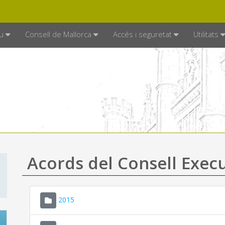
DE MALLORCA
MALLORCA.ES
TRAN
SEU ELECTRÒNICA
u
Consell de Mallorca
Accés i seguretat
Utilitats
Acords del Consell Exec
2015