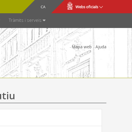
CA
ES
Webs oficials
SPARÈNCIA
Tràmits i serveis
Mapa web
Ajuda
utiu