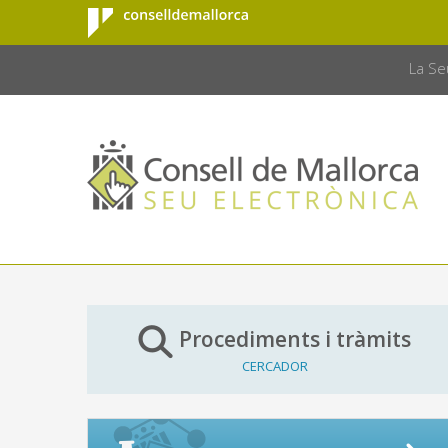
Consell de
Salta al contingut principal
CONSELL 
Mallorca
La Se
Procediments i tràmits
CERCADOR