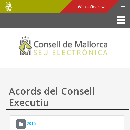
Consell
Salta al contingut principal
Webs oficials
de
Mallorca
La Seu
Consell de Mallorca
Accés i seguretat
Utilitats
Tràmits i serveis
Acords del Consell
Mapa web
Executiu
Ajuda
2015