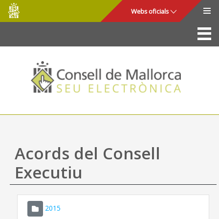
Consell
Salta al contingut principal
Webs oficials
de
Mallorca
La Seu
Consell de Mallorca
Accés i seguretat
Utilitats
Tràmits i serveis
Acords del Consell
Mapa web
Executiu
Ajuda
2015