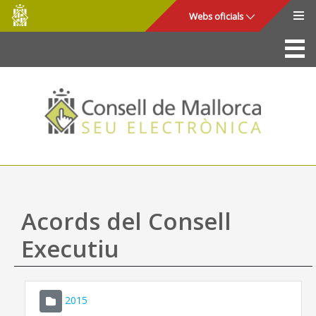
Consell
Salta al contingut principal
Webs oficials
de
Mallorca
La Seu
Consell de Mallorca
Accés i seguretat
Utilitats
Tràmits i serveis
Acords del Consell
Mapa web
Executiu
Ajuda
2015