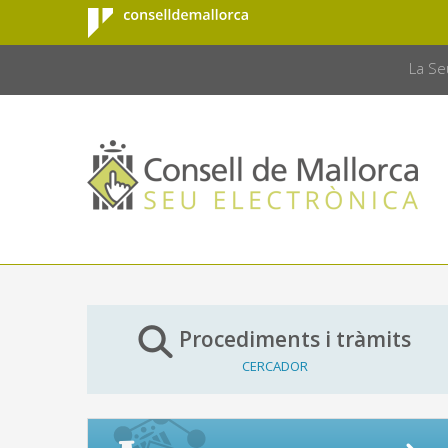
Consell de
Salta al contingut principal
CONSELL 
Mallorca
La Se
Procediments i tràmits
CERCADOR