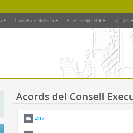
DE MALLORCA
MALLORCA.ES
TRAN
SEU ELECTRÒNICA
u
Consell de Mallorca
Accés i seguretat
Utilitats
Acords del Consell Exec
2015