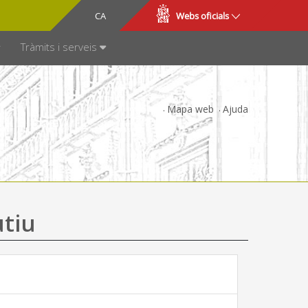
CA
ES
Webs oficials
SPARÈNCIA
Tràmits i serveis
Mapa web
Ajuda
utiu