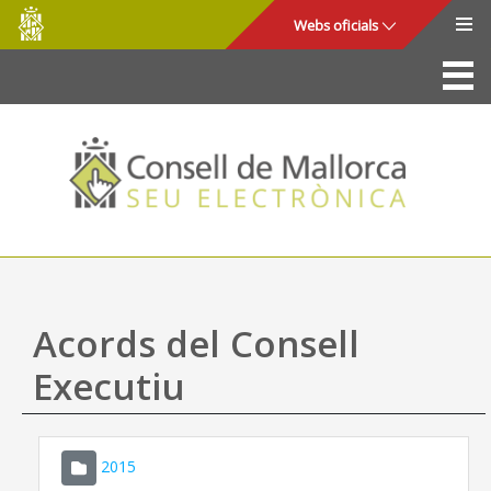
Consell
Salta al contingut principal
Webs oficials
de
Mallorca
La Seu
Consell de Mallorca
Accés i seguretat
Utilitats
Tràmits i serveis
Acords del Consell
Mapa web
Executiu
Ajuda
2015