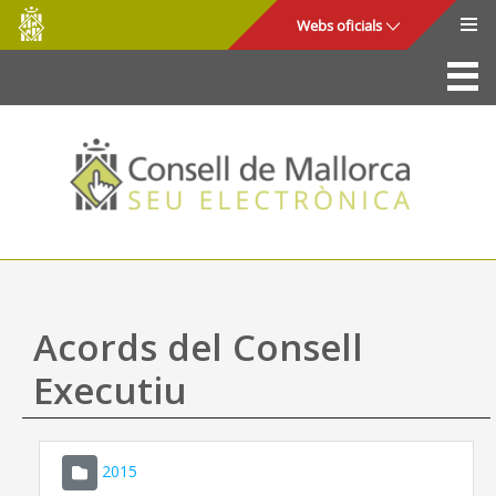
Consell
Salta al contingut principal
Webs oficials
de
Mallorca
La Seu
Consell de Mallorca
Accés i seguretat
Utilitats
Tràmits i serveis
Acords del Consell
Mapa web
Executiu
Ajuda
2015