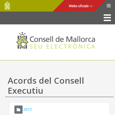
Consell
Salta al contingut principal
Webs oficials
de
Mallorca
La Seu
Consell de Mallorca
Accés i seguretat
Utilitats
Tràmits i serveis
Acords del Consell
Mapa web
Executiu
Ajuda
2015