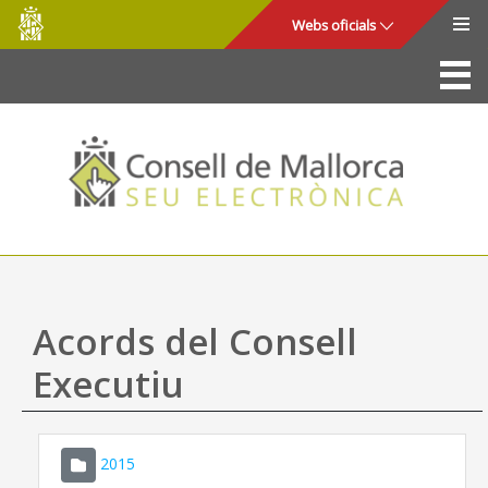
Consell
Salta al contingut principal
Webs oficials
de
Mallorca
La Seu
Consell de Mallorca
Accés i seguretat
Utilitats
Tràmits i serveis
Acords del Consell
Mapa web
Executiu
Ajuda
2015